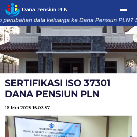
Dana Pensiun PLN
bahan data keluarga ke Dana Pensiun PLN? Setiap p
Trafik Statistik
Home
Profil
SERTIFIKASI ISO 37301
Berita & Kegiatan
DANA PENSIUN PLN
Laporan
16 Mei 2025 16:03:57
Buletin
Informasi