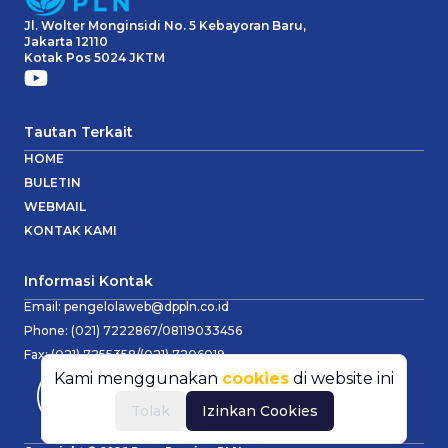
Jl. Wolter Monginsidi No. 5 Kebayoran Baru,
Jakarta 12110
Kotak Pos 5024 JKTM
Tautan Terkait
HOME
BULETIN
WEBMAIL
KONTAK KAMI
Informasi Kontak
Email:
pengelolaweb@dppln.co.id
Phone:
(021) 7222867/08119033456
Fax:
(021) 7255358/(021) 7206019
Kami menggunakan
cookies
di website ini
Tolak
Izinkan Cookies