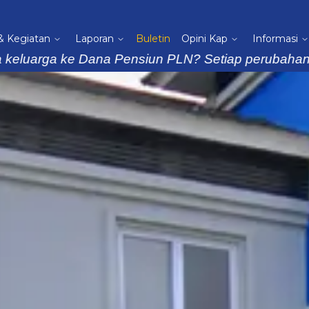
 & Kegiatan
Laporan
Buletin
Opini Kap
Informasi
ga ke Dana Pensiun PLN? Setiap perubahan data haru