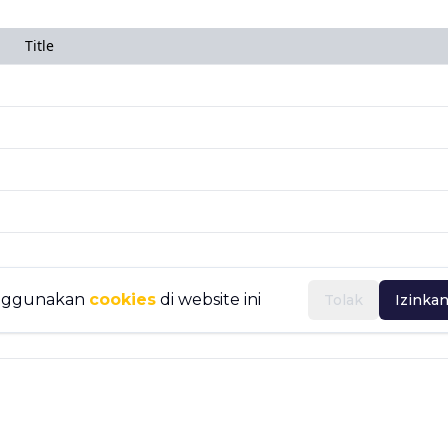
Title
nggunakan
cookies
di website ini
Tolak
Izinka