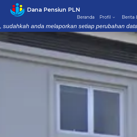
Dana Pensiun PLN
Beranda
Profil
Berita
hkah anda melaporkan setiap perubahan data keluar