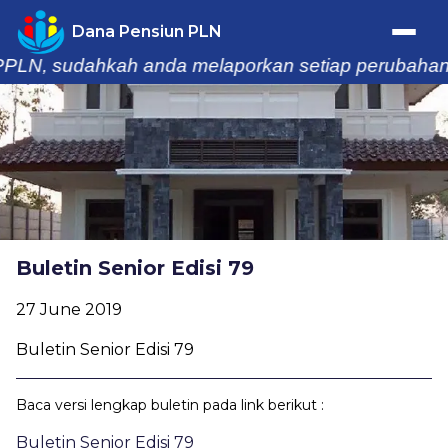
Dana Pensiun PLN
LN, sudahkah anda melaporkan setiap perubahan dat
Trafik Statistik
Home
Profil
Buletin Senior Edisi 79
Berita & Kegiatan
27 June 2019
Laporan
Buletin Senior Edisi 79
Buletin
Baca versi lengkap buletin pada link berikut :
Informasi
Buletin Senior Edisi 79