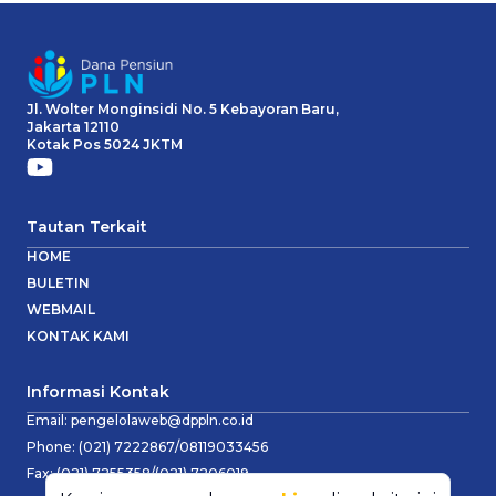
Jl. Wolter Monginsidi No. 5 Kebayoran Baru,
Jakarta 12110
Kotak Pos 5024 JKTM
Tautan Terkait
HOME
BULETIN
WEBMAIL
KONTAK KAMI
Informasi Kontak
Email:
pengelolaweb@dppln.co.id
Phone:
(021) 7222867/08119033456
Fax:
(021) 7255358/(021) 7206019